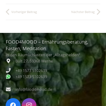
Vorheriger Beitrag
Nächster Beitrag
FOOD4MOOD – Ernährungsberatung,
Fasten, Meditation
In den Räumlichkeiten der „Alltagshelden“
Bült 27, 59368 Werne
+49 1573 5102639
+49 1573 5102639
info@food4mood.de