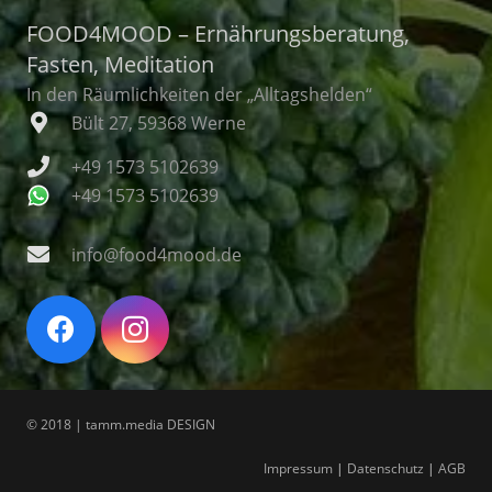
FOOD4MOOD – Ernährungsberatung,
Fasten, Meditation
In den Räumlichkeiten der „Alltagshelden“
Bült 27, 59368 Werne
+49 1573 5102639
+49 1573 5102639
info@food4mood.de
© 2018 | tamm.media DESIGN
Impressum
|
Datenschutz
|
AGB