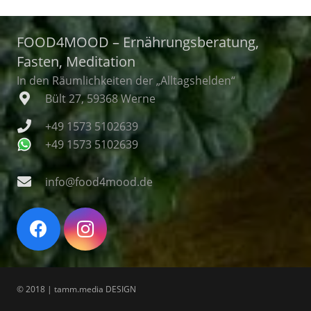
FOOD4MOOD – Ernährungsberatung,
Fasten, Meditation
In den Räumlichkeiten der „Alltagshelden“
Bült 27, 59368 Werne
+49 1573 5102639
+49 1573 5102639
info@food4mood.de
© 2018 | tamm.media DESIGN