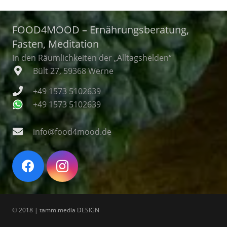
FOOD4MOOD – Ernährungsberatung,
Fasten, Meditation
In den Räumlichkeiten der „Alltagshelden“
Bült 27, 59368 Werne
+49 1573 5102639
+49 1573 5102639
info@food4mood.de
© 2018 | tamm.media DESIGN